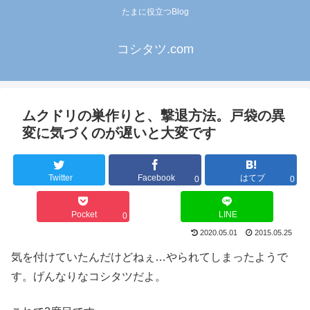
たまに役立つBlog
コシタツ.com
ムクドリの巣作りと、撃退方法。戸袋の異
変に気づくのが遅いと大変です
Twitter
Facebook
はてブ
0
0
Pocket
LINE
0
2020.05.01
2015.05.25
気を付けていたんだけどねぇ…やられてしまったようで
す。げんなりなコシタツだよ。