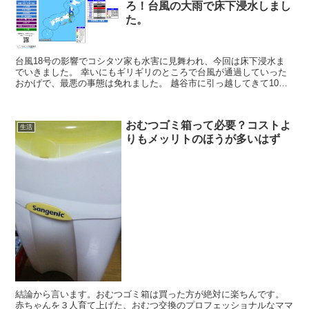
ろ！台風の大雨で床下浸水しまし
た。
台風18号の影響でコシタツ家も水害に見舞われ、今回は床下浸水ま
でいきました。 幸いにもギリギリのところで台風が通過していった
おかげで、最悪の事態は免れました。 越谷市に引っ越してきて10年
で、初めての事態です。台風シーズンでの水...
おむつゴミ箱って必要？コストよ
生活
りもメッリトのほうが多いはず
結論から言います。おむつゴミ箱は買った方が絶対に楽ちんです。
赤ちゃんを３人育て上げた、おむつ交換のプロフェッショナルなママ