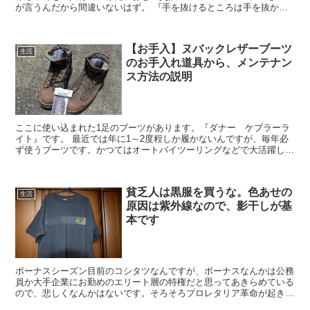
が言うんだから間違いないはず。 『手を抜けるところは手を抜かな
いと、3人目なんてやってられんわ！！！！』...
【お手入】ヌバックレザーブーツ
生活
のお手入れ道具から、メンテナン
ス方法の説明
ここに使い込まれた1足のブーツがあります。『ダナー ケブラーラ
イト』です。 最近では年に1～2度程しか履かないんですが、毎年必
ず使うブーツです。かつてはオートバイツーリングなどで大活躍して
もらったのですが、ここんとこはトレッキングユー...
貧乏人は黒服を買うな。色あせの
生活
原因は紫外線なので、影干しが基
本です
ボーナスシーズン目前のコシタツなんですが、ボーナスなんかは公務
員か大手企業にお勤めのエリート層の特権だと思ってあきらめている
ので、悲しくなんかはないです。そろそろプロレタリア革命が起きる
頃です（嘘）。 現在のコシタツは自分の人生に革命...