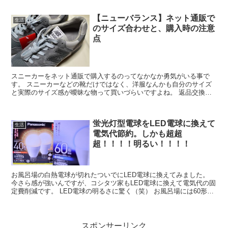
【ニューバランス】ネット通販で
生活
のサイズ合わせと、購入時の注意
点
スニーカーをネット通販で購入するのってなかなか勇気がいる事で
す。 スニーカーなどの靴だけではなく、洋服なんかも自分のサイズ
と実際のサイズ感が曖昧な物って買いづらいですよね。 返品交換が
出来たとしても、手間がかかるし、かといって次...
蛍光灯型電球をLED電球に換えて
生活
電気代節約。しかも超超
超！！！！明るい！！！！
お風呂場の白熱電球が切れたついでにLED電球に換えてみました。
今さら感が強いんですが、コシタツ家もLED電球に換えて電気代の固
定費削減です。 LED電球の明るさに驚く（笑） お風呂場には60形の
LED電球を取り付けました...
スポンサーリンク