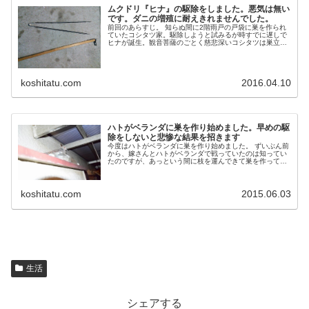
ムクドリ『ヒナ』の駆除をしました。悪気は無い
です。ダニの増殖に耐えきれませんでした。
前回のあらすじ。 知らぬ間に2階雨戸の戸袋に巣を作られ
ていたコシタツ家。駆除しようと試みるが時すでに遅しで
ヒナが誕生。観音菩薩のごとく慈悲深いコシタツは巣立つ
まで軒先を貸してやろうと思うが、大量のダニが発生。 ダ
ニとの全面戦争に...
koshitatu.com
2016.04.10
ハトがベランダに巣を作り始めました。早めの駆
除をしないと悲惨な結果を招きます
今度はハトがベランダに巣を作り始めました。 ずいぶん前
から、嫁さんとハトがベランダで戦っていたのは知ってい
たのですが、あっという間に枝を運んできて巣を作ってし
まったようです。嫁の負けです。 ハトの巣壊滅作戦 水の
入ったペッ...
koshitatu.com
2015.06.03
生活
シェアする