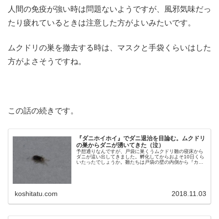
人間の免疫が強い時は問題ないようですが、風邪気味だっ
たり疲れているときは注意した方がよいみたいです。
ムクドリの巣を撤去する時は、マスクと手袋くらいはした
方がよさそうですね。
この話の続きです。
『ダニホイホイ』でダニ退治を目論む。ムクドリ
の巣からダニが湧いてきた（泣）
予想通りなんですが、戸袋に巣くうムクドリ雛の寝床から
ダニが這い出してきました。孵化してからおよそ10日くら
いたったでしょうか。雛たちは戸袋の壁の内側から『カタ
カタ、ピヨピヨ』とうるさいです。 ムクドリの巣作りと、
その対策。戸袋の異変に...
koshitatu.com
2018.11.03