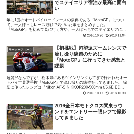
でステイエリア宿泊が最高に面白
い
年に1度のオートバイロードレースの祭典である『MotoGP』につい
て、一人ぼっちレース観戦で気づいた事をまとめました。
『MotoGP』を初めて見に行く方や、一人ぼっちでステイエリアに泊
まりたいけど、なんだかちょっと不安な方は1度記事...
2016.10.20
2018.11.04
【初挑戦】超望遠ズームレンズで
モータースポーツ
流し撮り練習のために
『MotoGP』に行ってきた感想と
課題
超贅沢なんですが、栃木県にあるツインリンクもてぎで行われたオー
トバイ世界選手権『MotoGP』で流し撮りの練習をしてきました。 撮
影に使ったレンズは『Nikon AF-S NIKKOR200-500mm f/5.6E ED
VR』にな...
2016.10.17
2018.10.30
2016全日本モトクロス関東ラウ
モータースポーツ
ンドをエントリー一眼レフで撮影
してきました