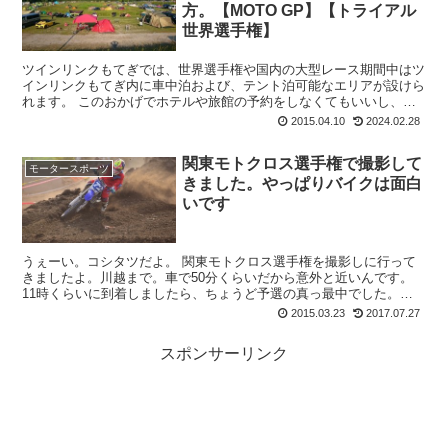
方。【MOTO GP】【トライアル
世界選手権】
ツインリンクもてぎでは、世界選手権や国内の大型レース期間中はツ
インリンクもてぎ内に車中泊および、テント泊可能なエリアが設けら
れます。 このおかげでホテルや旅館の予約をしなくてもいいし、プ
チアウトドアも楽しめて一石二鳥なんです。 ...
2015.04.10
2024.02.28
関東モトクロス選手権で撮影して
モータースポーツ
きました。やっぱりバイクは面白
いです
うぇーい。コシタツだよ。 関東モトクロス選手権を撮影しに行って
きましたよ。川越まで。車で50分くらいだから意外と近いんです。
11時くらいに到着しましたら、ちょうど予選の真っ最中でした。お
客さんの入りは、見るからに関係者ばかりで...
2015.03.23
2017.07.27
スポンサーリンク