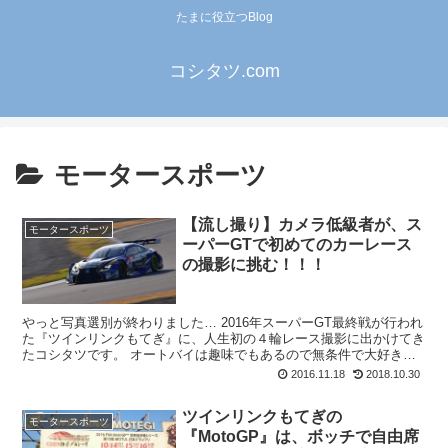
たまに役立つBlog
コシタツ.com
モータースポーツ
【流し撮り】カメラ低級者が、ス
モータースポーツ
ーパーGTで初めてのカーレース
の撮影に挑む！！！
やっと写真選別が終わりました… 2016年スーパーGT最終戦が行われ
た『ツインリンクもてぎ』に、人生初の４輪レース撮影に出かけてき
たコシタツです。 オートバイは趣味でもあるので無条件で大好きだ
ったりするんですが、4輪レースって人...
2016.11.18
2018.10.30
ツインリンクもてぎの
モータースポーツ
『MotoGP』は、ボッチで自由席