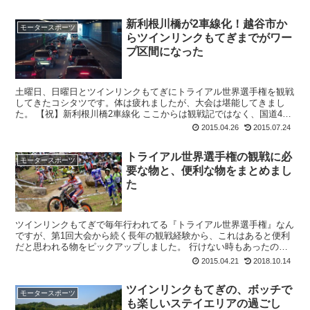
新利根川橋が2車線化！越谷市か
モータースポーツ
らツインリンクもてぎまでがワー
プ区間になった
土曜日、日曜日とツインリンクもてぎにトライアル世界選手権を観戦
してきたコシタツです。体は疲れましたが、大会は堪能してきまし
た。 【祝】新利根川橋2車線化 ここからは観戦記ではなく、国道4号
バイパス新利根川橋2車線化のインプレッション記事...
2015.04.26
2015.07.24
トライアル世界選手権の観戦に必
モータースポーツ
要な物と、便利な物をまとめまし
た
ツインリンクもてぎで毎年行われてる『トライアル世界選手権』なん
ですが、第1回大会から続く長年の観戦経験から、これはあると便利
だと思われる物をピックアップしました。 行けない時もあったので
皆勤賞ではないですが... ツインリンクも...
2015.04.21
2018.10.14
ツインリンクもてぎの、ボッチで
モータースポーツ
も楽しいステイエリアの過ごし