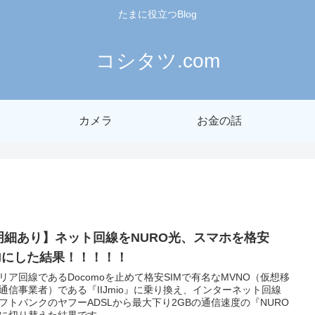
たまに役立つBlog
コシタツ.com
カメラ
お金の話
明細あり】ネット回線をNURO光、スマホを格安
IMにした結果！！！！！
リア回線であるDocomoを止めて格安SIMで有名なMVNO（仮想移
通信事業者）である『IIJmio』に乗り換え、インターネット回線
フトバンクのヤフーADSLから最大下り2GBの通信速度の『NURO
に切り替えた結果です。 ...