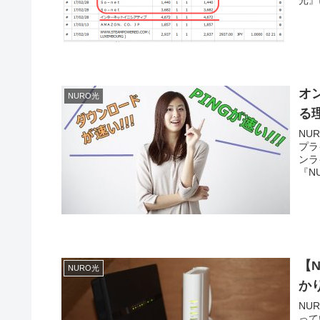
オ
NURO光
る
NU
プラ
ンラ
『N
【
NURO光
か
NU
って