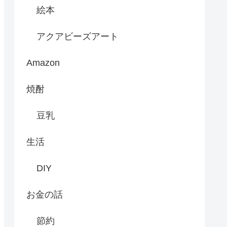
絵本
アクアビーズアート
Amazon
焼酎
豆乳
生活
DIY
お金の話
節約