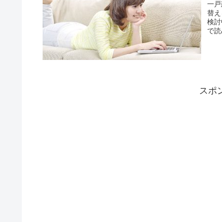
一戸
替え
検討
で読
スポ