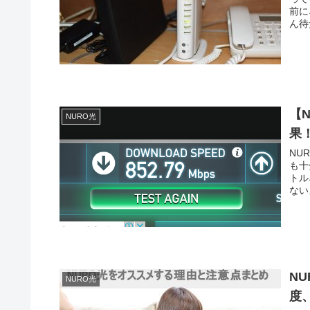
前に
ん待
【
NURO光
果
NU
も十
トル
N
NURO光
度