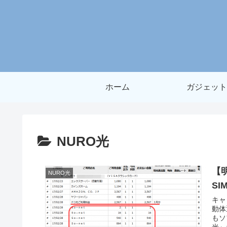
ホーム
ガジェット
NURO光
【
NURO光
S
キャ
動体
もソ
光』