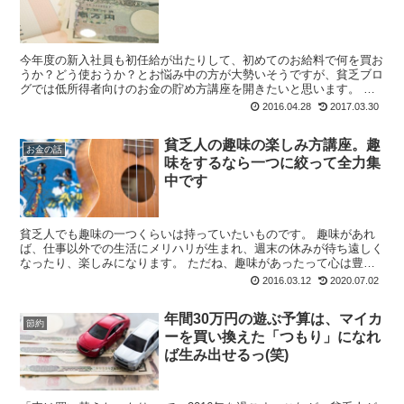
今年度の新入社員も初任給が出たりして、初めてのお給料で何を買お
うか？どう使おうか？とお悩み中の方が大勢いそうですが、貧乏ブロ
グでは低所得者向けのお金の貯め方講座を開きたいと思います。 低
所得者でも出来る簡単なお金の貯め方 簡単に...
2016.04.28
2017.03.30
貧乏人の趣味の楽しみ方講座。趣
お金の話
味をするなら一つに絞って全力集
中です
貧乏人でも趣味の一つくらいは持っていたいものです。 趣味があれ
ば、仕事以外での生活にメリハリが生まれ、週末の休みが待ち遠しく
なったり、楽しみになります。 ただね、趣味があったって心は豊か
にならないと思うし、逆に楽しみであったはず...
2016.03.12
2020.07.02
年間30万円の遊ぶ予算は、マイカ
節約
ーを買い換えた「つもり」になれ
ば生み出せるっ(笑)