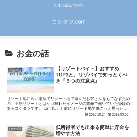
たまに役立つBlog
コシタツ.com
お金の話
【リゾートバイト】おすすめ
お金の話
TOP3と、リゾバイで知っとくべ
き『３つの注意点』
リゾート地に近い場所でリゾート地で遊んだお客さんをもてなすため
の、全然リゾートとはかけ離れたイメージの旅館で働いていた経験の
あるコシタツです。 15年以上も前にリゾート地で働こうと思った
ら、アルバイト情報誌くらいしか情報源は無かったん...
2016.10.24
2019.03.03
低所得者でも出来る簡単に貯金を
お金の話
増やす方法