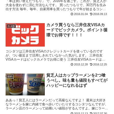
「車は買い替えたつもり」 で、2016年を過ごす。これが、貧乏人が
大金を使わずに済む方法なんです。 買ったつもりで、30万円を生み
出す方法 毎年、毎年、自家用車を買ったつもりで年が始まるコシタ
ツです。 で、なんで「車...
2016.01.04
2016.09.13
カメラ買うなら三井住友VISAカ
カメラ
ードでビックカメラ。ポイント循
環でお得です！！！
コシタツは三井住友VISAのクレジットカードを使っているのです
が、つい最近まで活用しきれていなかった気がします。 三井住友
VISAカードはビックカメラでお得に使う 三井住友VISAカードは最
近のカードには必ずある「ポイント」が貯...
2015.12.28
2016.12.25
貧乏人はカップラーメンを2つ喰
節約
うべし。味も量も値段もすべてが
ハッピーになれるはず
ああっ！貧乏人にはラーメンだって高級なんですよ！ 週末は大好き
なラーメンを嫁に内緒で食べ歩いていたりするコシタツなんですが、
ラーメン店のラーメンって結構いい値段がするんですよ。嫁にラーメ
ン食い過ぎって怒られた…そりゃ、ブログに書いてあ...
2015.12.13
2017.07.30