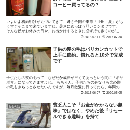
コーヒー買ってるの？
いよいよ梅雨明けが近づいてきて、暑さ全開の季節『THE 夏』がも
うすぐそこまで来ていますね。暑さにめっぽう弱いコシタツです。
そんな僕がお休みの日や、お出かけするときに必ず持ち歩くのがこれ
です。 『サーモス真空断熱ケータイマグ/...
2015.07.11
2017.07.30
子供の髪の毛はバリカンカットで
節約
上手に節約。慣れると10分で完成
です
子供たちの髪の毛って、なぜだか成長が早くてあっという間に『ボサ
ボサ』になってきますよね。 もちろん、子供たちの身なりも含め髪
の毛もきちっとさせたいんですが、毎月散髪に行ってたら、年間の散
髪代がいくらになるのか想像しただけでも『ガクブル...
2015.06.07
2020.05.05
貧乏人こそ『お金がかからない趣
お金の話
味』ではなく、やめた後『リセー
ルできる趣味』を持て