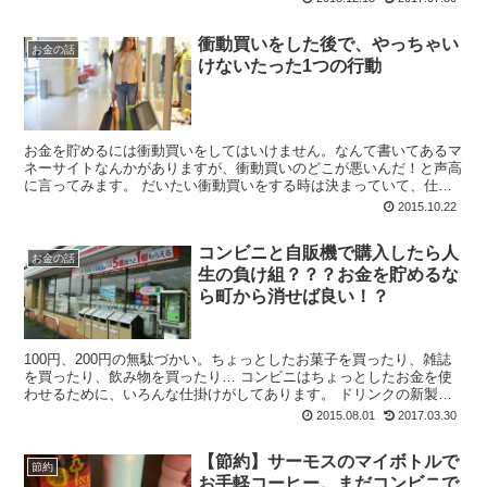
衝動買いをした後で、やっちゃい
お金の話
けないたった1つの行動
お金を貯めるには衝動買いをしてはいけません。なんて書いてあるマ
ネーサイトなんかがありますが、衝動買いのどこが悪いんだ！と声高
に言ってみます。 だいたい衝動買いをする時は決まっていて、仕事
やプライベートで良いことがあって気分がノリノリの...
2015.10.22
コンビニと自販機で購入したら人
お金の話
生の負け組？？？お金を貯めるな
ら町から消せば良い！？
100円、200円の無駄づかい。ちょっとしたお菓子を買ったり、雑誌
を買ったり、飲み物を買ったり… コンビニはちょっとしたお金を使
わせるために、いろんな仕掛けがしてあります。 ドリンクの新製品
が目につくところに置いてあった...
2015.08.01
2017.03.30
【節約】サーモスのマイボトルで
節約
お手軽コーヒー。まだコンビニで