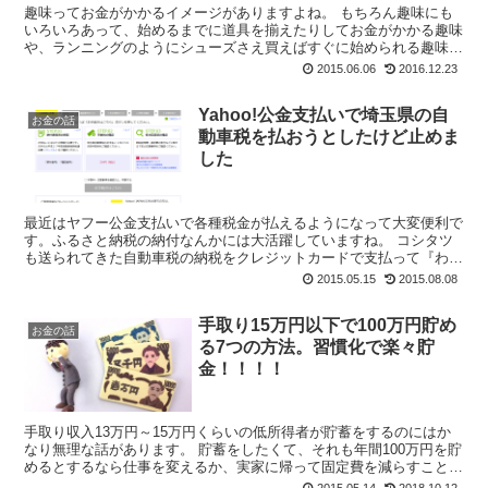
趣味ってお金がかかるイメージがありますよね。 もちろん趣味にも
いろいろあって、始めるまでに道具を揃えたりしてお金がかかる趣味
や、ランニングのようにシューズさえ買えばすぐに始められる趣味も
あります。 ネットで『お金がかから...
2015.06.06
2016.12.23
Yahoo!公金支払いで埼玉県の自
お金の話
動車税を払おうとしたけど止めま
した
最近はヤフー公金支払いで各種税金が払えるようになって大変便利で
す。ふるさと納税の納付なんかには大活躍していますね。 コシタツ
も送られてきた自動車税の納税をクレジットカードで支払って『わず
かばかりのポイントゲットだぜ』と喜び勇んでヤフー...
2015.05.15
2015.08.08
手取り15万円以下で100万円貯め
お金の話
る7つの方法。習慣化で楽々貯
金！！！！
手取り収入13万円～15万円くらいの低所得者が貯蓄をするのにはか
なり無理な話があります。 貯蓄をしたくて、それも年間100万円を貯
めるとするなら仕事を変えるか、実家に帰って固定費を減らすことぐ
らいしかないかもしれません。 ...