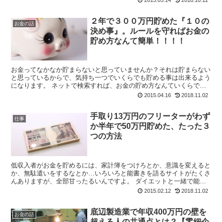
2015.05.14
2018.10.12
２年で３００万円貯めた『１０の
お金の話
決め事』。ルールを守ればお金の
貯め方なんて簡単！！！！
お金ってなかなか貯まらないと思っていませんか？それは貯まらない
と思っているからで、気持ち一つでいくらでも貯める事は出来るよう
になります。 ネットで検索すれば、お金の貯め方なんていくらでも
ヒットするんですが、そんな小手先のテクニ...
2015.04.16
2018.11.02
手取り13万円のフリーターがわず
仕事
か半年で50万円貯めた、たった３
つの方法
低収入者がお金を貯めるには、家計簿をつけろとか、意識を変えると
か、無駄遣いをするなとか…いろいろと能書きを語るサイトがたくさ
んありますが、全部甘ったるいんですよ。 ダイエットと一緒で能書
きなんかでお金は貯まりません。実行あるのみです。...
2015.02.12
2018.11.02
底辺製造業で年収400万円の壁を
お金の話
超える人の共通点とは？【零細企