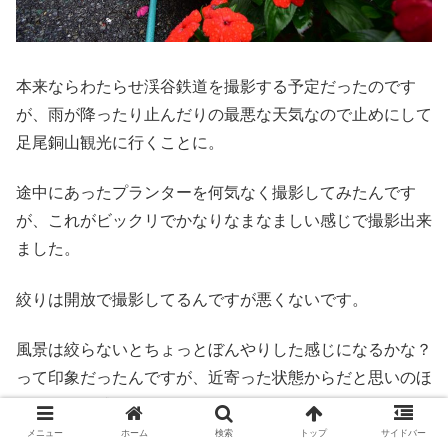
本来ならわたらせ渓谷鉄道を撮影する予定だったのです
が、雨が降ったり止んだりの最悪な天気なので止めにして
足尾銅山観光に行くことに。
途中にあったプランターを何気なく撮影してみたんです
が、これがビックリでかなりなまなましい感じで撮影出来
ました。
絞りは開放で撮影してるんですが悪くないです。
風景は絞らないとちょっとぼんやりした感じになるかな？
って印象だったんですが、近寄った状態からだと思いのほ
か解像する感じです。
メニュー
ホーム
検索
トップ
サイドバー