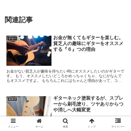
関連記事
お金が無くてもギターを楽しむ。
ギター
貧乏人の趣味にギターをオススメ
する『６』つの理由
お金がない貧乏人が趣味を持ちたい時にオススメしたいのがギターで
す。 もう、オススメしたいどころかめっちゃくちゃ、なにがなんで
もオススメですよ。 もちろんこれにはちゃんと理由があって、コシ
タツが若かりし頃月15万円で生活していた時...
ギターネック塗装するが、スプレ
ギター
ーから刷毛塗り、ツヤありからつ
や消しへ大幅変更
準備編からの続きになります。 ヘッドロゴステッカーと指板マスキ
メニュー
ホーム
検索
トップ
サイドバー