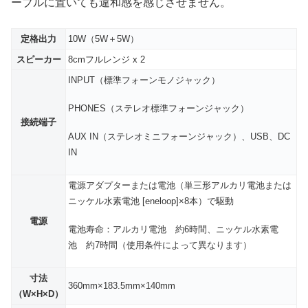
ーブルに置いても違和感を感じさせません。
定格出力
10W（5W＋5W）
スピーカー
8cmフルレンジ x 2
INPUT（標準フォーンモノジャック）
PHONES（ステレオ標準フォーンジャック）
接続端子
AUX IN（ステレオミニフォーンジャック）、USB、DC
IN
電源アダプターまたは電池（単三形アルカリ電池または
ニッケル水素電池 [eneloop]×8本）で駆動
電源
電池寿命：アルカリ電池 約6時間、ニッケル水素電
池 約7時間（使用条件によって異なります）
寸法
360mm×183.5mm×140mm
（W×H×D）