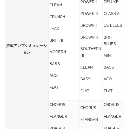
POWER I
DELUXE
CLEAN
POWER II
CLASS A
CRUNCH
BROWN I
US BLUES
LEAD
BROWN II
BRIT
BRIT HI
BLUES
搭載アンプシミュレーシ
SOUTHERN
MODERN
ョン
HI
MINI
BASS
CLEAN
BASS
ACO
BASS
ACO
FLAT
FLAT
FLAT
CHORUS
CHORUS
CHORUS
FLANGER
FLANGER
FLANGER
PHASER
PHASER