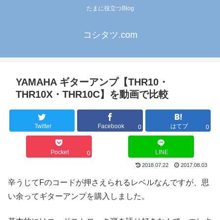
たまに役立つBlog
コシタツ.com
YAMAHA ギターアンプ【THR10・
THR10X・THR10C】を動画で比較
Twitter
Facebook
はてブ
0
0
Pocket
LINE
0
2018.07.22
2017.08.03
辛うじてFのコードが押さえられるレベルなんですが、思
い余ってギターアンプを購入しました。