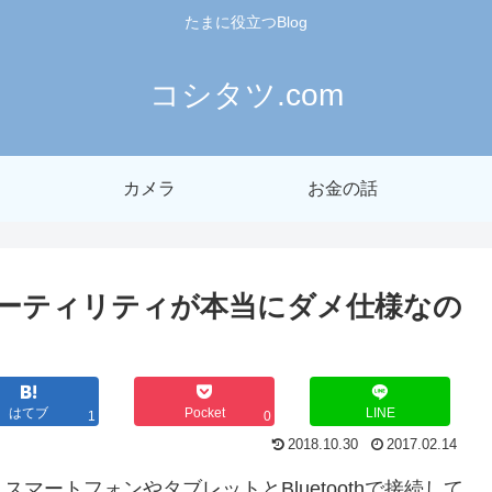
たまに役立つBlog
コシタツ.com
カメラ
お金の話
ユーティリティが本当にダメ仕様なの
はてブ
Pocket
LINE
1
0
2018.10.30
2017.02.14
ートフォンやタブレットとBluetoothで接続して