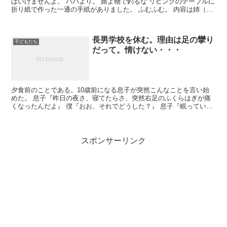
はいけませんよ。 パパより。 娘よ物で釣るな リビングのテーブルに
折り紙で作った一通の手紙がありました。 ふむふむ。 内容は姉（7
歳）...
長男学校を休む。理由は足の攣り
子どもたち
だって。情けない・・・
夕食前のことである。10歳前になる息子が突然こんなことを言い始
めた。 息子『昨日の夜さ、寝てたらさ、突然右足のふくらはぎが痛
くなったんだよ』 僕『おお、それでどうした？』 息子『眠っていた
んだけど、だんだん痛くなってきて目...
スポンサーリンク