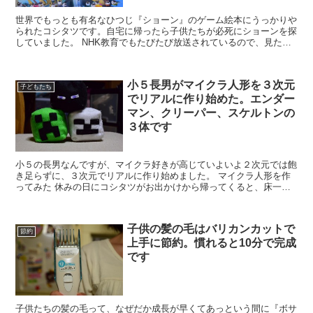
世界でもっとも有名なひつじ『ショーン』のゲーム絵本にうっかりや
られたコシタツです。自宅に帰ったら子供たちが必死にショーンを探
していました。 NHK教育でもたびたび放送されているので、見たこ
とのある子供たちもいっぱいいると思いま...
小５長男がマイクラ人形を３次元
子どもたち
でリアルに作り始めた。エンダー
マン、クリーパー、スケルトンの
３体です
小５の長男なんですが、マイクラ好きが高じていよいよ２次元では飽
き足らずに、３次元でリアルに作り始めました。 マイクラ人形を作
ってみた 休みの日にコシタツがお出かけから帰ってくると、床一面
に散らばる色とりどりのフェルトの中央でミ...
子供の髪の毛はバリカンカットで
節約
上手に節約。慣れると10分で完成
です
子供たちの髪の毛って、なぜだか成長が早くてあっという間に『ボサ