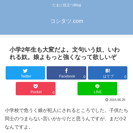
たまに役立つBlog
コシタツ.com
小学2年生も大変だよ。文句いう奴、いわ
れる奴。娘よもっと強くなって欲しいぞ
Twitter
Facebook
はてブ
0
0
Pocket
LINE
0
2015.06.25
小学校で危うく娘が犯人にされるところでした。子供たち
同士のつまらない言いがかりだと思うんですが、まだ小2
なんですよ。