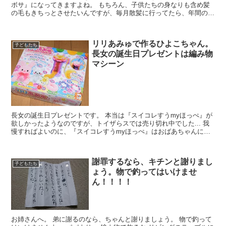
ボサ』になってきますよね。 もちろん、子供たちの身なりも含め髪
の毛もきちっとさせたいんですが、毎月散髪に行ってたら、年間の散
髪代がいくらになるのか想像しただけでも『ガクブル...
リリあみゅで作るひよこちゃん。
子どもたち
長女の誕生日プレゼントは編み物
マシーン
長女の誕生日プレゼントです。 本当は『スイコレすうmyほっぺ』が
欲しかったようなのですが、トイザらスでは売り切れ中でした... 我
慢すればよいのに、『スイコレすうmyほっぺ』はおばあちゃんに買
ってもらうことにして、ママからのプレ...
謝罪するなら、キチンと謝りまし
子どもたち
ょう。物で釣ってはいけませ
ん！！！！
お姉さんへ。 弟に謝るのなら、ちゃんと謝りましょう。 物で釣って