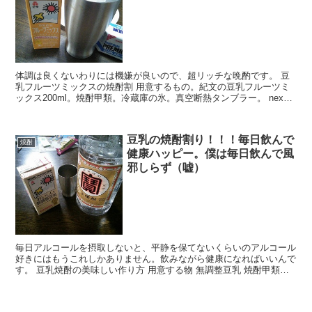
体調は良くないわりには機嫌が良いので、超リッチな晩酌です。 豆
乳フルーツミックスの焼酎割 用意するもの。紀文の豆乳フルーツミ
ックス200ml。焼酎甲類。冷蔵庫の氷。真空断熱タンブラー。 nexus
７はカメラがクソでいけない...
豆乳の焼酎割り！！！毎日飲んで
焼酎
健康ハッピー。僕は毎日飲んで風
邪しらず（嘘）
毎日アルコールを摂取しないと、平静を保てないくらいのアルコール
好きにはもうこれしかありません。飲みながら健康になればいいんで
す。 豆乳焼酎の美味しい作り方 用意する物 無調整豆乳 焼酎甲類。
普通の氷 結露し...