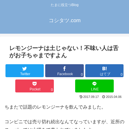
たまに役立つBlog
コシタツ.com
レモンジーナは土じゃない！不味い人は舌
がお子ちゃまですよん
Twitter
Facebook
はてブ
0
0
Pocket
LINE
0
2017.09.17
2015.04.06
ちまたで話題のレモンジーナを飲んでみました。
コンビニでは売り切れ続出なんてなっていますが、近所の