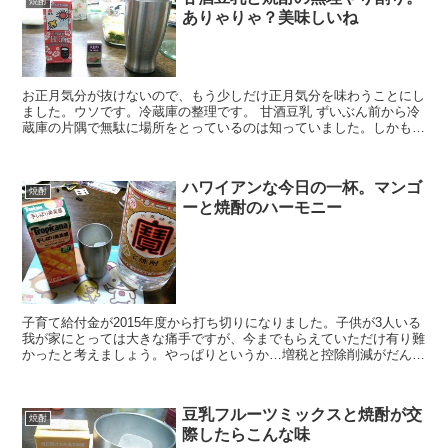
焼酎
ありゃりゃ？美味しいね
お正月気分が抜けないので、もう少しだけ正月気分を味わうことにし
ました。ウソです。冷蔵庫の整理です。 甘酒豆乳 ずいぶん前から冷
蔵庫の片隅で無駄に場所をとっているのは知っていました。しかも、
いつ買ったかすらも忘れてしまい、自分の中ではアン...
ハワイアンな今日の一杯。マンゴ
焼酎
ーと焼酎のハーモニー
子育て給付金が2015年度から打ち切りになりました。子供が3人いる
我が家にとっては大きな痛手ですが、今までもらえていただけ有り難
かったと考えましょう。やっぱりというか…増税と控除削減がだんだ
んと身にしみてきましたね。小さな子供たちが扶養対象...
豆乳フルーツミックスと焼酎が交
焼酎
際したらこんな味