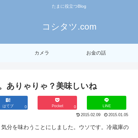
たまに役立つBlog
コシタツ.com
カメラ
お金の話
。ありゃりゃ？美味しいね
はてブ
Pocket
LINE
0
0
2015.02.09
2015.01.05
月気分を味わうことにしました。ウソです。冷蔵庫の