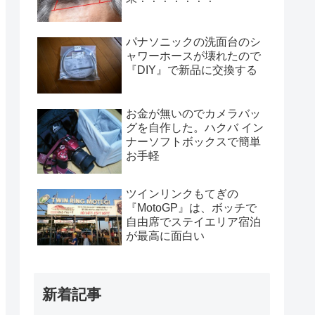
パナソニックの洗面台のシ
ャワーホースが壊れたので
『DIY』で新品に交換する
お金が無いのでカメラバッ
グを自作した。ハクバ イン
ナーソフトボックスで簡単
お手軽
ツインリンクもてぎの
『MotoGP』は、ボッチで
自由席でステイエリア宿泊
が最高に面白い
新着記事