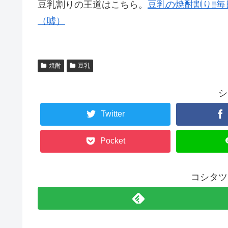
豆乳割りの王道はこちら。
豆乳の焼酎割り‼
（嘘）
焼酎
豆乳
シ
Twitter
Pocket
コシタツ