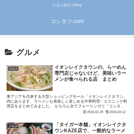
たまに役立つBlog
コシタツ.com
グルメ
イオンレイクタウンの、らーめん
グルメ
専門店じゃないけど、美味いラー
メンが食べられる店 まとめ
東アジアを代表する大型ショッピングモール「イオンレイクタウン」
内にあります、ラーメンも美味しく楽しめる中華料理・エスニック料
理店をまとめてみました。 もちろん全てフォーリンガリ「コシタ
ツ」が実食していますので、味に間違いなし！ ...
2016.01.29
2016.03.12
「タイガー本舗」イオンレイクタ
グルメ
ウンKAZE店で、一般的なラーメ