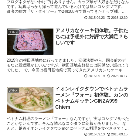
ブログネタがないわけではありません。カップ麺が大好きなだけなん
です。写真ばっかり撮って遊んでいるわけでは無いコシタツです。
貧者の味方『ザ・ダイソー』で2個108円で買ってきたカップ麺。ベ
ビースターラーメンでおなじみのおやつカンパニー...
2015.09.23
2016.12.30
アメリカなケーキ初体験。子供た
グルメ
ちには予想外に好評で大満足？ら
しいです
2015年の横田基地祭に行ってきました。安保法案やら、国会前のデ
モなど最近騒がしいんですが、横田基地友好祭には関係ない話のよう
でした。 で、今回は横田基地祭で買ってきたアメリカンなケーキの
話。 【2017】横田基地日米友好祭に...
2015.09.19
2023.10.17
イオンレイクタウンでベトナムラ
グルメ
ーメン『フォー』初体験。カンの
ベトナムキッチンGINZA999
Chiem
ベトナム料理のラーメン『フォー』なんですが、実はコシタツ食べた
ことがないんです。そんな憐れなコシタツに朗報がありました。 な
んと、越谷イオンレイクタウンmoriにベトナム料理を食べさせてくれ
るお店がオープンしたんです。 しかも、...
2015.09.13
2015.09.15