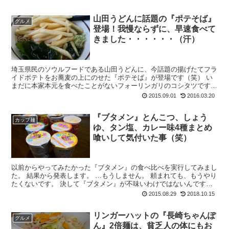
山田うどんに話題の『ポテそば』
グルメ
登場！我慢ならずに、早速食べて
きました・・・・・・（汗）
埼玉県民のソウルフードである山田うどんに、今話題の揚げたてフラ
イドポテトをお蕎麦の上にのせた『ポテそば』が登場です（笑） い
まだに本家本元を食べたことがないフォーリンガリのコシタツです
が、もう我慢ならないと山田うどんにひとっ走り行って...
2015.09.01
2016.03.20
『ブタメン』とんこつ、しょう
カップ麺
ゆ、タン塩、カレー味4種まとめ
喰いして気付いた事（笑）
以前からやってみたかった『ブタメン』の食べ比べを実行してみまし
た。 結果から発表します。 …もうしません。 頼まれても、もうやり
たくないです。 決して『ブタメン』が不味いわけではないんです。1
つ1つはたぶんそれなりの...
2015.08.29
2018.10.15
リンガーハットの『長崎ちゃんぽ
グルメ
ん』2倍麺は、貧乏人の体にもお