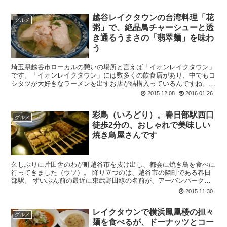
越谷レイクタウンの台湾料理「花
グルメ
粥」で、絶品鳥チャーシューと透
き通るうまさの「翡翠麺」を味わ
う
埼玉県越谷市ローカルの憩いの場所と言えば「イオンレイクタウン」
です。「イオンレイクタウン」には数多くの飲食店があり、中でもコ
シタツが大好きなラーメンを出すお店が結構入っているんですね。
今回はお粥料理がメインの台湾料理店「花粥」でラー...
2015.12.08
2016.01.26
彩鳥（いろどり）。春日部駅西口
グルメ
徒歩2分の、おしゃれで美味しい
焼き鳥屋さんです
久しぶりに片田舎のわが町越谷市を抜け出し、都会に焼き鳥を食べに
行ってきました（ウソ）。 降り立つのは、越谷市の隣町である春日
部駅。 ずいぶん前の最近に東武野田線の名前が、アーバンパークラ
インになったりしたアーバンな駅なんです。だ...
2015.11.30
レイクタウンで横浜鳳凰楼の担々
グルメ
麺を食べるが、ドーナッツとコー