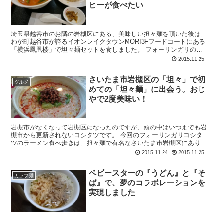
ヒーが食べたい
埼玉県越谷市のお隣の岩槻区にある、美味しい担々麺を頂いた後は、
わが町越谷市が誇るイオンレイクタウンMORI3Fフードコートにある
「横浜鳳凰楼」で坦々麺セットを食しました。 フォーリンガリのコ
ッシーコシタツです。デブじゃないよ。貧相なガ...
2015.11.25
さいたま市岩槻区の「坦々」で初
グルメ
めての「坦々麺」に出会う。おじ
やで2度美味い！
岩槻市がなくなって岩槻区になったのですが、頭の中はいつまでも岩
槻市から更新されないコシタツです。 今回のフォーリンガリコシタ
ツのラーメン食べ歩きは、担々麺で有名なさいたま市岩槻区にありま
す「坦々」で担々麺を頂いてきました。たしか以前の...
2015.11.24
2015.11.25
ベビースターの『うどん』と『そ
カップ麺
ば』で、夢のコラボレーションを
実現しました