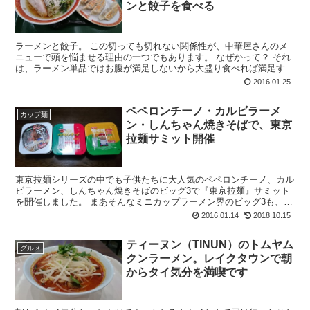
ンと餃子を食べる
ラーメンと餃子。 この切っても切れない関係性が、中華屋さんのメ
ニューで頭を悩ませる理由の一つでもあります。 なぜかって？ それ
は、ラーメン単品ではお腹が満足しないから大盛り食べれば満足する
けど、それだと単調でちょっとつまら...
2016.01.25
ペペロンチーノ・カルビラーメ
カップ麺
ン・しんちゃん焼きそばで、東京
拉麺サミット開催
東京拉麺シリーズの中でも子供たちに大人気のペペロンチーノ、カル
ビラーメン、しんちゃん焼きそばのビッグ3で『東京拉麺』サミット
を開催しました。 まあそんなミニカップラーメン界のビッグ3も、近
所の駄菓子屋で簡単に購入できるのが標高の低さを...
2016.01.14
2018.10.15
ティーヌン（TINUN）のトムヤム
グルメ
クンラーメン。レイクタウンで朝
からタイ気分を満喫です