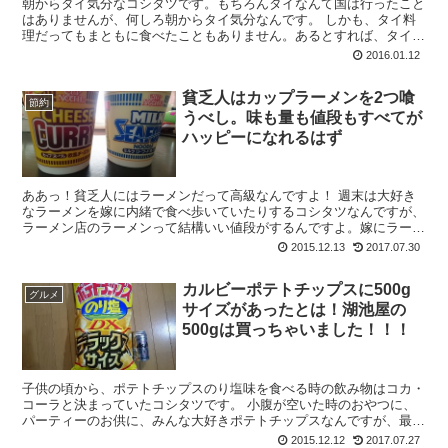
朝からタイ気分なコシタツです。もちろんタイなんて国は行ったこと
はありませんが、何しろ朝からタイ気分なんです。 しかも、タイ料
理だってもまともに食べたこともありません。あるとすれば、タイカ
レーくらいでしょうか？あとは、カップヌードルのト...
2016.01.12
貧乏人はカップラーメンを2つ喰
節約
うべし。味も量も値段もすべてが
ハッピーになれるはず
ああっ！貧乏人にはラーメンだって高級なんですよ！ 週末は大好き
なラーメンを嫁に内緒で食べ歩いていたりするコシタツなんですが、
ラーメン店のラーメンって結構いい値段がするんですよ。嫁にラーメ
ン食い過ぎって怒られた…そりゃ、ブログに書いてあ...
2015.12.13
2017.07.30
カルビーポテトチップスに500g
グルメ
サイズがあったとは！湖池屋の
500gは買っちゃいました！！！
子供の頃から、ポテトチップスのり塩味を食べる時の飲み物はコカ・
コーラと決まっていたコシタツです。 小腹が空いた時のおやつに、
パーティーのお供に、みんな大好きポテトチップスなんですが、最近
までまったく知りませんでした。 500gサ...
2015.12.12
2017.07.27