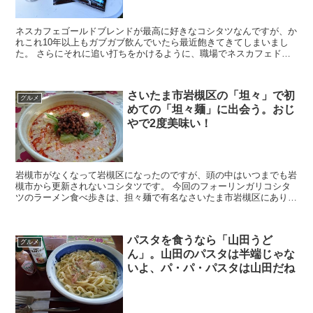
ネスカフェゴールドブレンドが最高に好きなコシタツなんですが、か
れこれ10年以上もガブガブ飲んでいたら最近飽きてきてしまいまし
た。 さらにそれに追い打ちをかけるように、職場でネスカフェドル
チェグストを導入したんですが、これを飲んでみた...
さいたま市岩槻区の「坦々」で初
グルメ
めての「坦々麺」に出会う。おじ
やで2度美味い！
岩槻市がなくなって岩槻区になったのですが、頭の中はいつまでも岩
槻市から更新されないコシタツです。 今回のフォーリンガリコシタ
ツのラーメン食べ歩きは、担々麺で有名なさいたま市岩槻区にありま
す「坦々」で担々麺を頂いてきました。たしか以前の...
パスタを食うなら「山田うど
グルメ
ん」。山田のパスタは半端じゃな
いよ、パ・パ・パスタは山田だね