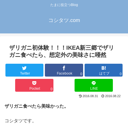
たまに役立つBlog
コシタツ.com
ザリガニ初体験！！！IKEA新三郷でザリ
ガニ食べたら、想定外の美味さに唖然
Twitter
Facebook
はてブ
0
0
Pocket
LINE
0
2016.08.31
2016.08.22
ザリガニ食べたら美味かった。
コシタツです。