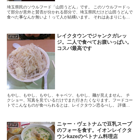
埼玉県民のソウルフード「山田うどん」です。 このソウルフードっ
て部分が意外と賛否が分かれる部分で、埼玉県民だけど山田うどんで
食べた事なんか無いよ！って人が結構います。 それはあまりにも哀
しいので、一度は食べに行ってみましょう。意...
レイクタウンでジャンクガレッ
グルメ
ジ。二人で食べてお腹いっぱい。
コスパ最高です
もやし、もやし、もやし、キャベツ、もやし、麺が見えません。 チ
クショー、写真を見ているだけでまた行きたくなります。フードコー
トでこんなものが食べられるとは、レイクタウン恐るべし。 評価
★★★★★ 大盛り 730円 ...
ニャー・ヴェトナムで豆乳スープ
グルメ
のフォーを食す。イオンレイクタ
ウンkazeのベトナム料理店