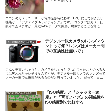
ニコンのカメラユーザーが写真撮影時に必ず「ON」にしておきたい
機能が、「アクティブD-ライティング」です。 コシタツはカメラ低
級者でありますが、最近RAWデータで撮影、現像することを覚えて
しまい、この「アクティブD-ライティング」の恩...
デジタル一眼カメラのレンズマウ
初心者目線のカメラ基礎知識
ントって何？レンズはメーカー間
での互換性は無いです
こんな事書いちゃうと、カメラをちょっとでもかじったことのある人
には笑われちゃいそうなんですが、デジタル一眼カメラのレンズって
メーカー間で互換性があるものだと思っていました。 だって、日本
には沢山のカメラメーカーがあるから、そのメーカー...
『ISO感度』と『シャッター速
初心者目線のカメラ基礎知識
度』と『写真ノイズ』の関係性を
ISO感度別で比較する