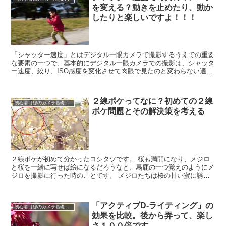
を変える？動きを止めたり、動か
したりと楽しいですよ！！！
「シャッター速度」とはデジタル一眼カメラで撮影するうえでの重要
な要素の一つで、基本的にデジタル一眼カメラでの撮影は、シャッタ
ー速度、絞り、ISO感度を変化させて肉眼で見たのと変わらない適正
露出での撮影を目指します。 シャッター速度って何？...
２線ボケってなに？初めての２線
初心者目線のカメラ基礎知識
ボケ問題とその解決策を考える
２線ボケが初めて分かったコシタツです。 桜も満開になり、メジロ
と桜を一緒に写せば絵になるだろうなと、馬鹿の一つ覚えのようにメ
ジロを撮影に行った時のことです。 メジロたちは桜の甘い蜜に誘わ
れてわんさかと集まっていました。すかさず『...
「アクティブD-ライティング」の
初心者目線のカメラ基礎知識
効果を比較。後から弄って、楽し
さ１００倍です