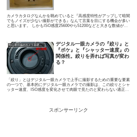
カメラカタログなんかを眺めていると『高感度特性がアップして暗闇
でもノイズが少ない撮影ができる』なんて言葉を目にする機会が多い
と思います。 しかもISO感度25600やら51200などと大きな数値が並
ぶので、カメラ素人はなんだかよく分か...
デジタル一眼カメラの『絞り』と
初心者目線のカメラ基礎知識
『ボケ』と『シャッター速度』の
関係性。絞りを弄れば写真が変わ
る？
「絞り」とはデジタル一眼カメラで上手に撮影するための重要な要素
の一つで、基本的にデジタル一眼カメラでの撮影は、この絞りとシャ
ッター速度、ISO感度を変化させて肉眼で見たのと変わらない適正露
出での撮影を目指します。 もちろん現在のデジタ...
スポンサーリンク