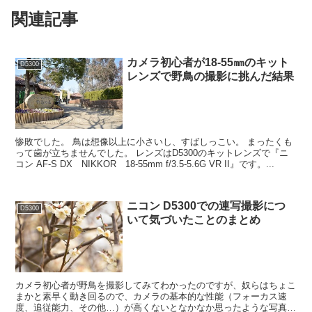
関連記事
カメラ初心者が18-55㎜のキット
D5300
レンズで野鳥の撮影に挑んだ結果
惨敗でした。 鳥は想像以上に小さいし、すばしっこい。 まったくも
って歯が立ちませんでした。 レンズはD5300のキットレンズで『ニ
コン AF-S DX NIKKOR 18-55mm f/3.5-5.6G VR II』です。...
ニコン D5300での連写撮影につ
D5300
いて気づいたことのまとめ
カメラ初心者が野鳥を撮影してみてわかったのですが、奴らはちょこ
まかと素早く動き回るので、カメラの基本的な性能（フォーカス速
度、追従能力、その他…）が高くないとなかなか思ったような写真が