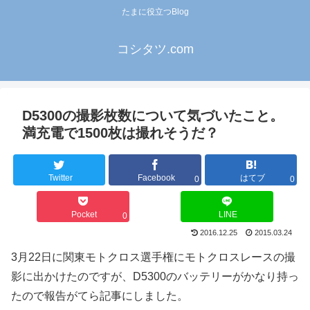
たまに役立つBlog
コシタツ.com
D5300の撮影枚数について気づいたこと。
満充電で1500枚は撮れそうだ？
Twitter
Facebook
はてブ
0
0
Pocket
LINE
0
2016.12.25
2015.03.24
3月22日に関東モトクロス選手権にモトクロスレースの撮
影に出かけたのですが、D5300のバッテリーがかなり持っ
たので報告がてら記事にしました。