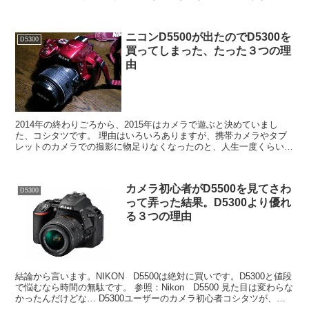
撮れないという事実です。 僕の中では上手く...
ニコンD5500が出たのでD5300を
D5300
買ってしまった、たった３つの理
由
2014年の終わりごろから、2015年はカメラで遊ぶと決めていまし
た、コシタツです。 理由はいろいろありますが、携帯カメラやタブ
レットのカメラでの撮影に物足りなくなったのと、人生一度くらいは
一眼レフカメラを所有してみたかったとの思いが...
カメラ初心者がD5500を見てさわ
D5300
って弄った結果。D5300より優れ
る３つの理由
結論から言います。NIKON D5500は絶対に買いです。D5300と値段
で悩むなら時間の無駄です。 参照：Nikon D5500 見た目は変わらな
かったんだけどな… D5300ユーザーのカメラ初心者コシタツが、発