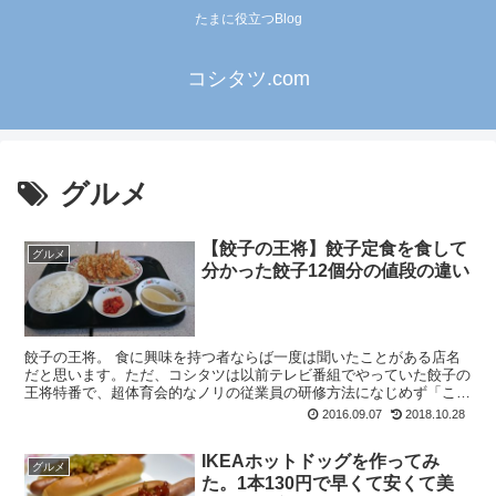
たまに役立つBlog
コシタツ.com
グルメ
【餃子の王将】餃子定食を食して
グルメ
分かった餃子12個分の値段の違い
餃子の王将。 食に興味を持つ者ならば一度は聞いたことがある店名
だと思います。ただ、コシタツは以前テレビ番組でやっていた餃子の
王将特番で、超体育会的なノリの従業員の研修方法になじめず「この
店はねーな…」なんて思っていたんです。 し...
2016.09.07
2018.10.28
IKEAホットドッグを作ってみ
グルメ
た。1本130円で早くて安くて美